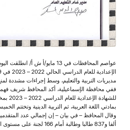
عواصم المحافظات في 13 مايو/أ ش أ/ انطلقت اليوم السبت، امتحانات الفصل الدراسي الثاني للشهادة
مديريات التربية والتعليم، وسط إجراءات مشددة لم
ففي محافظة الإسماعيلية، أكد المحافظ شريف فهمي ب
للشهادة
بمادتي اللغة العربية، ثم التربية الدينية وتختتم الخمي
ألفا و837 طالبا وطالبة أمام 166 لجنة على مستوى الإدارات التعليمية بالمحافظة.