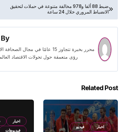
تصفّح
ضبط 88 ألفا و978 مخالفة متنوعة في حملات لتحقيق
الانضباط المروري خلال 24 ساعة
المقالات
By
محرر بخبرة تتجاوز 15 عامًا في مج
رؤى متعمقة حول تحولات الاقتصاد العالمي
Related Post
اخبار
ف
اخبار
فيديو
فيديوهات