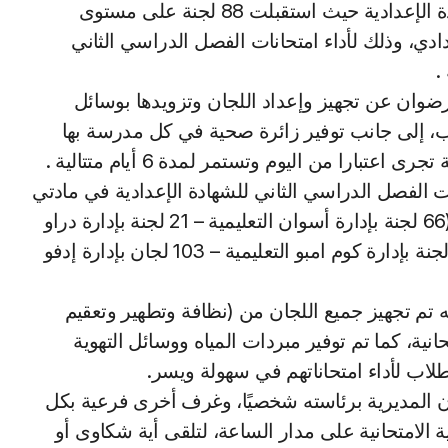
وفي شمال سيناء، بدأت صباح اليوم امتحانات الشهادة الإعدادية حيث استقبلت 88 لجنة على مستوى
لث الإعدادي، وذلك لأداء امتحانات الفصل الدراسي الثاني
.
رضوان عن تجهيز وإعداد اللجان وتزويدها بوسائل
طلاب، إلى جانب توفير زائرة صحية في كل مدرسة بها
بارا من اليوم وتستمر لمدة 6 أيام متتالية .
 طالبا وطالبة امتحانات الفصل الدراسي الثاني للشهادة الإعدادية في مادتي
(اللغة العربية والتربية الدينية) أمام 303 لجان بواقع (66 لجنة بإدارة أسوان التعليمية – 21 لجنة بإدارة دراو
التعليمية – 39 لجنة بإدارة نصر النوبة التعليمية – 74 لجنة بإدارة كوم امبو التعليمية – 103 لجان بإدارة إدفو
ه تم تجهيز جميع اللجان من (نظافة وتطهير وتعقيم
نية، كما تم توفير مبردات المياه ووسائل التهوية
 الطلاب لأداء امتحاناتهم في سهولة ويسر.
 المديرية برئاسته شخصيًا، وغرف أخرى فرعية بكل
لية الامتحانية على مدار الساعة، لتلقى أية شكاوى أو