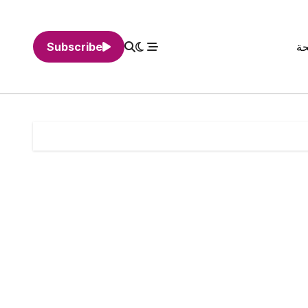
حة
Subscribe