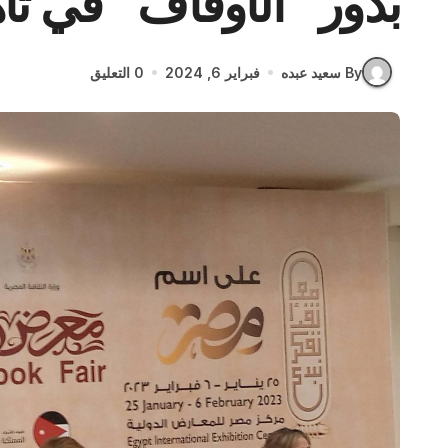
بدور “الأوقاف” في تأه
By سعيد عبده
فبراير 6, 2024
0 التعليق