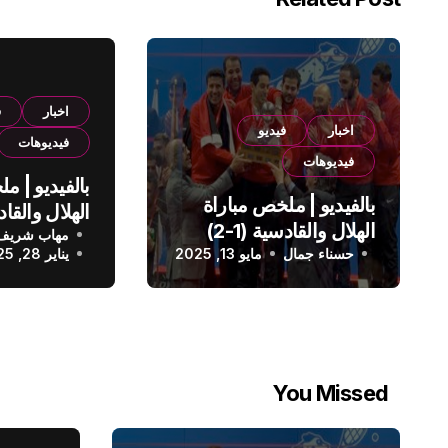
اخبار
ف
اخبار
فيديو
فيديوهات
فيديوهات
بالفيديو | م
بالفيديو | ملخص مباراة
الهلال والقادسية (1-2)
مهاب شريف
الدوري الس
حسناء جمال
الدوري السعودي
مايو 13, 2025
يناير 28, 2025
You Missed