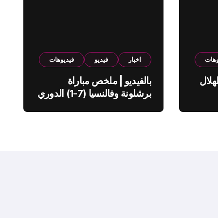
وهات
اخبار
فيديو
فيديوهات
هلال
بالفيديو | ملخص مباراة
برشلونة وفالنسيا (7-1) الدوري
الاسباني