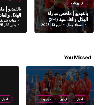
فيديوهات
بالفيديو | م
بالفيديو | ملخص مباراة
الهلال والقادسية (1-2)
مهاب شريف
الدوري الس
حسناء جمال
الدوري السعودي
مايو 13, 2025
يناير 28, 2025
You Missed
اخبار
فيديو
فيديوهات
اخبار