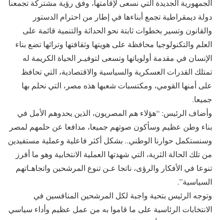
الجمهورية الجديدة التي نسعى لإقامتها، وفق رؤية مشتركة تجمعنا
دولة ديمقراطية تجمع أبناءها في إطار من احترام الدستور
والقانون وتسير بخطوات ثابتة نحو الحداثة والتنمية قائمة على
العلم والتكنولوجيا محافظة على هويتها وثقافتها وتراثها تضع بناء
الإنسان في مقدمة أولوياتها وتسعى لتوفيـر الحياة الكريمة له
تمتلك القدرات العسكرية والسياسية والاقتصادية، التي تحافظ
على أمنها القومي، ومكتسبات شعبها هذه مصر، التي نحلم بها
جميعا.
وأضاف الرئيس: “هؤلاء هم المصريون، الذين يحدوهم الأمل في
بناء وطن عظيم وسأكون صوتهم جميعا، مدافعا عن حلمهم لمصر
وسنستكمل حوارنا الوطني.. بشكل أكثر فاعلية وعملية مستفيدين
من تلك الحالة الثرية، التي شهدتها العملية الانتخابية وهو ما أفرز
تنوعا في الأفكار والرؤى، ناتجا عـن تنوع المرشحين واتجاهـاتهم
السياسية”.
وتوجه الرئيس بتحية واجبة لكل المرشحين المنافسين في
الانتخابات الرئاسية على ما قاموا به من عمل عظيم وأداء سياسي