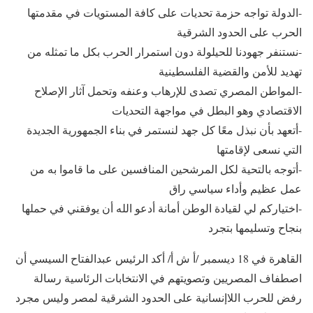
-الدولة تواجه حزمة تحديات على كافة المستويات في مقدمتها
الحرب على الحدود الشرقية
-نستنفر جهودنا للحيلولة دون استمرار الحرب بكل ما تمثله من
تهديد للأمن والقضية الفلسطينية
-المواطن المصري تصدى للإرهاب وعنفه وتحمل آثار الإصلاح
الاقتصادي وهو البطل في مواجهة التحديات
-أتعهد بأن نبذل معًا كل جهد لنستمر في بناء الجمهورية الجديدة
التي نسعى لإقامتها
-أتوجه بالتحية لكل المرشحين المنافسين على ما قاموا به من
عمل عظيم وأداء سياسي راق
-اختياركم لي لقيادة الوطن أمانة أدعو الله أن يوفقني في حملها
بنجاح وتسليمها بتجرد
القاهرة في 18 ديسمبر /أ ش أ/ أكد الرئيس عبدالفتاح السيسي أن
اصطفاف المصريين وتصويتهم في الانتخابات الرئاسية رسالة
رفض للحرب اللاإنسانية على الحدود الشرقية لمصر وليس مجرد