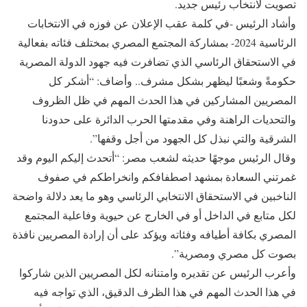
تصويت لانتخاب رئيس جديد.
وأشاد الرئيس -في كلمة عقب الإعلان عن فوزه في الانتخابات
الرئاسية 2024- بمشاركة المجتمع المصري بمختلف فئاته بفعالية
في الاستحقاق الرئاسي الذي تضافرت فيه جهود الدولة المصرية
حكومةً وشعبًا ليظهر بشكل مشرف.. وأضاف: “أشكر كل
المصريين المشاركين في هذا الحدث المهم في ظل الظروف
والتحديات الراهنة وفي مقدمتها الحرب الدائرة على حدودنا
الشرقية والتي نبذل كل الجهود من أجل وقفها”.
وقال الرئيس موجهًا حديثه لشعب مصر: “أتحدث إليكم اليوم وقد
غمرتني السعادة بمشهد اصطفافكم وانخراطكم في صفوف
الناخبين في الاستحقاق الانتخابي الرئاسي وهو ما يعد دلالة واضحة
لكل متابع في الداخل أو في الخارج عن حيوية وفاعلية المجتمع
المصري بكافة أطيافه وفئاته ويؤكد على أن إرادة المصريين نافذة
بصوت كل مصري ومصرية”.
وأعرب الرئيس عن تقديره وامتنانه لكل المصريين الذين شاركوا
في هذا الحدث المهم في هذا الظرف الدقيق، الذي تواجه فيه