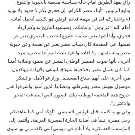
راق يمهد الطريق أمام حالة سياسية مفعمة بالحيوية والتنوع.
وتابع الرئيس: “أبناء مصر الكرام.. إن فخري بكم لا حدود ولا نهاية
له واختياركم لي في مهمة قيادة الوطن هو تكليف أتحمل أمانته
أمام الله “عز وجل” وأمامكم، وسيشهد التاريخ به وكم ازداد
فخري، وأنا أشهد بعين متأملة جموع الشعب المصري تعبر عن
نفسها، في المقدمة كان شباب مصر يعبر عن نفسه وعن حيوية
مصر ومستقبلها، وكالعادة والعهد تثبت المرأة المصرية مرة
أخرى، بأنها صوت الضمير الوطني المعبر عن صمود وصلابة أمتنا
كما كان عمال مصر وفلاحوها نموذجًا للوعي والإرادة ويؤكدون
مرة أخرى على أنهم صناع المستقبل وزارعو الأمل، والشكر
موصول لجيش مصر وشرطتها وقضائها الذين أمنوا وأشرفوا على
خروج هذه الملحمة الوطنية بتلك الصورة التي استدعت الفخر
والاعتزاز”.
وفي نهاية كلمته قال الرئيس السيسي: “أؤكد أنني كما عاهدتكم
رجل مصري نشأ في أصالة الحارة المصرية العريقة، وأنتمي إلى
المؤسسة العسكرية ولا أملك في مهمتي التي كلفتموني بها سوى