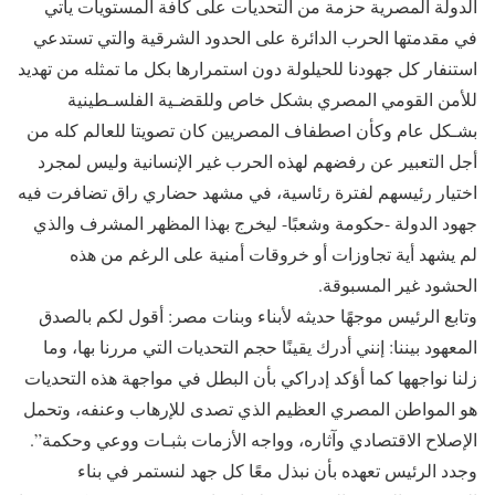
الدولة المصرية حزمة من التحديات على كافة المستويات يأتي
في مقدمتها الحرب الدائرة على الحدود الشرقية والتي تستدعي
استنفار كل جهودنا للحيلولة دون استمرارها بكل ما تمثله من تهديد
للأمن القومي المصري بشكل خاص وللقضـية الفلسـطينية
بشـكل عام وكأن اصطفاف المصريين كان تصويتا للعالم كله من
أجل التعبير عن رفضهم لهذه الحرب غير الإنسانية وليس لمجرد
اختيار رئيسهم لفترة رئاسية، في مشهد حضاري راق تضافرت فيه
جهود الدولة -حكومة وشعبًا- ليخرج بهذا المظهر المشرف والذي
لم يشهد أية تجاوزات أو خروقات أمنية على الرغم من هذه
الحشود غير المسبوقة.
وتابع الرئيس موجهًا حديثه لأبناء وبنات مصر: أقول لكم بالصدق
المعهود بيننا: إنني أدرك يقينًا حجم التحديات التي مررنا بها، وما
زلنا نواجهها كما أؤكد إدراكي بأن البطل في مواجهة هذه التحديات
هو المواطن المصري العظيم الذي تصدى للإرهاب وعنفه، وتحمل
الإصلاح الاقتصادي وآثاره، وواجه الأزمات بثبـات ووعي وحكمة”.
وجدد الرئيس تعهده بأن نبذل معًا كل جهد لنستمر في بناء