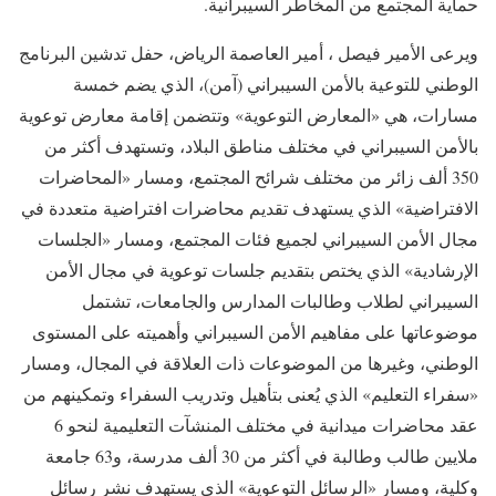
حماية المجتمع من المخاطر السيبرانية.
ويرعى الأمير فيصل ، أمير العاصمة الرياض، حفل تدشين البرنامج
الوطني للتوعية بالأمن السيبراني (آمن)، الذي يضم خمسة
مسارات، هي «المعارض التوعوية» وتتضمن إقامة معارض توعوية
بالأمن السيبراني في مختلف مناطق البلاد، وتستهدف أكثر من
350 ألف زائر من مختلف شرائح المجتمع، ومسار «المحاضرات
الافتراضية» الذي يستهدف تقديم محاضرات افتراضية متعددة في
مجال الأمن السيبراني لجميع فئات المجتمع، ومسار «الجلسات
الإرشادية» الذي يختص بتقديم جلسات توعوية في مجال الأمن
السيبراني لطلاب وطالبات المدارس والجامعات، تشتمل
موضوعاتها على مفاهيم الأمن السيبراني وأهميته على المستوى
الوطني، وغيرها من الموضوعات ذات العلاقة في المجال، ومسار
«سفراء التعليم» الذي يُعنى بتأهيل وتدريب السفراء وتمكينهم من
عقد محاضرات ميدانية في مختلف المنشآت التعليمية لنحو 6
ملايين طالب وطالبة في أكثر من 30 ألف مدرسة، و63 جامعة
وكلية، ومسار «الرسائل التوعوية» الذي يستهدف نشر رسائل