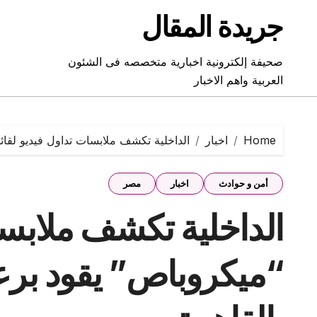
Ski
جريدة المقال
t
conten
صحيفة إلكترونية اخبارية متخصصه فى الشئون
العربية واهم الاخبار
Home
اخبار
الداخلية تكشف ملابسات تداول فيديو لقائ
أمن و حوادث
اخبار
مصر
الداخلية تكشف ملابسا
“ميكروباص” يقود برع