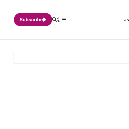
حة
Subscribe