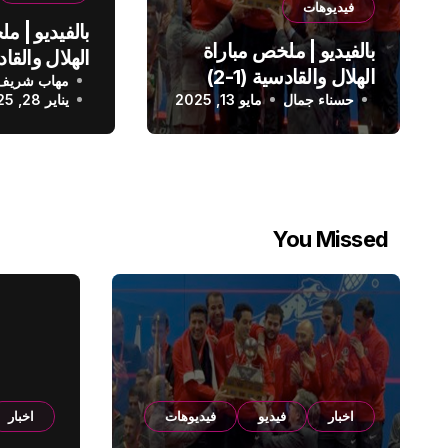
فيديوهات
بالفيديو | م
بالفيديو | ملخص مباراة
الهلال والقادسية (1-2)
مهاب شريف
الدوري الس
حسناء جمال
الدوري السعودي
مايو 13, 2025
يناير 28, 2025
You Missed
اخبار
فيديو
فيديوهات
اخبار