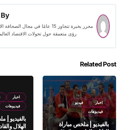
By
محرر بخبرة تتجاوز 15 عامًا في مج
رؤى متعمقة حول تحولات الاقتصاد العالمي
Related Post
اخبار
ف
اخبار
فيديو
فيديوهات
فيديوهات
بالفيديو | م
بالفيديو | ملخص مباراة