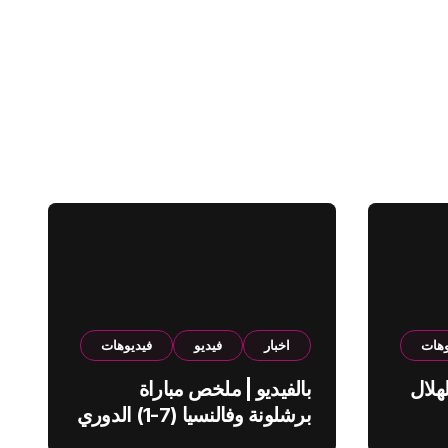
وهات
اخبار
فيديو
فيديوهات
هلال
بالفيديو | ملخص مباراة
برشلونة وفالنسيا (7-1) الدوري
الاسباني