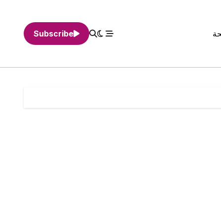
حة
Subscribe