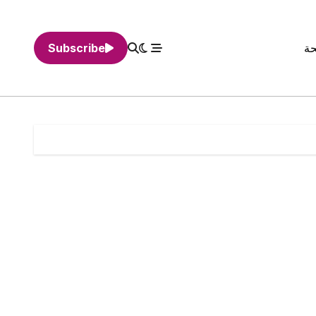
حة
Subscribe