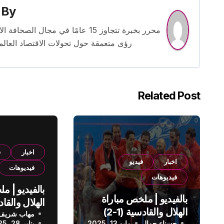
By
محرر بخبرة تتجاوز 15 عامًا في مج
رؤى متعمقة حول تحولات الاقتصاد العالمي
Related Post
اخبار
ف
اخبار
فيديو
فيديوهات
فيديوهات
بالفيديو | م
بالفيديو | ملخص مباراة
الهلال والقادسية (1-2)
مهاب شريف
الدوري الس
حسناء جمال
مايو 13, 2025
يناير 28, 2025