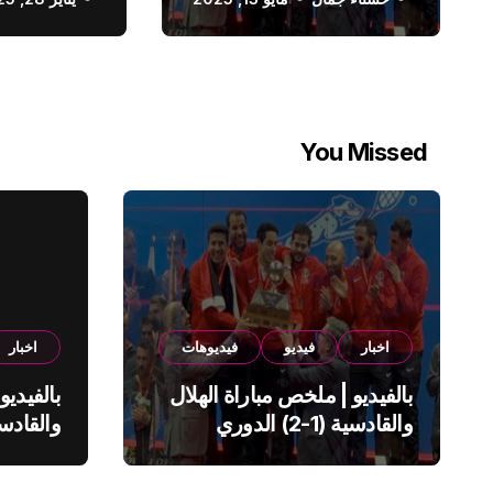
الدوري السعودي
You Missed
اخبار
فيديو
فيديوهات
اخبار
بالفيديو | ملخص مباراة الهلال
بالفيديو
والقادسية (1-2) الدوري
السعودي
السعود