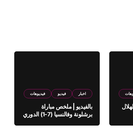
وهات
اخبار
فيديو
فيديوهات
هلال
بالفيديو | ملخص مباراة
برشلونة وفالنسيا (7-1) الدوري
الاسباني