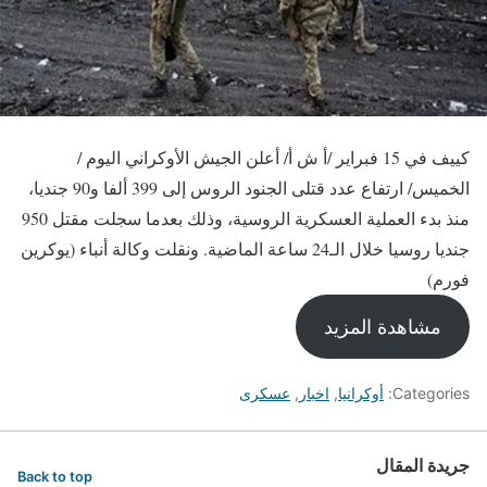
كييف في 15 فبراير /أ ش أ/ أعلن الجيش الأوكراني اليوم /
الخميس/ ارتفاع عدد قتلى الجنود الروس إلى 399 ألفا و90 جنديا،
منذ بدء العملية العسكرية الروسية، وذلك بعدما سجلت مقتل 950
جنديا روسيا خلال الـ24 ساعة الماضية. ونقلت وكالة أنباء (يوكرين
فورم)
مشاهدة المزيد
Categories:
أوكرانيا
,
اخبار
,
عسكرى
جريدة المقال
Back to top