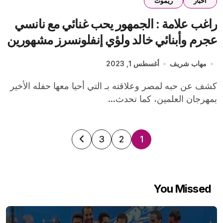
اخبار
ريموت
راغب علامة : الجمهور يحب غنائي مع نانسي
عجرم وأبنائي خالد ولؤي إنفلونسرز مشهورين
في العالم
مهاب شريف
أغسطس 1, 2023
كشف عن حبه لمصر وعلاقته بـ التي أحيا معها حفله الأخير
بمهرجان العلمين، كما تحدث...
تعدد
3
2
1
صفحات
المقالات
You Missed