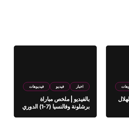
وهات
اخبار
فيديو
فيديوهات
هلال
بالفيديو | ملخص مباراة
برشلونة وفالنسيا (7-1) الدوري
الاسباني