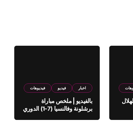
وهات
اخبار
فيديو
فيديوهات
هلال
بالفيديو | ملخص مباراة
برشلونة وفالنسيا (7-1) الدوري
الاسباني