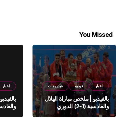
You Missed
اخبار
فيديو
فيديوهات
اخبار
بالفيديو | ملخص مباراة الهلال
بالفيديو
والقادسية (1-2) الدوري
السعودي
السعود