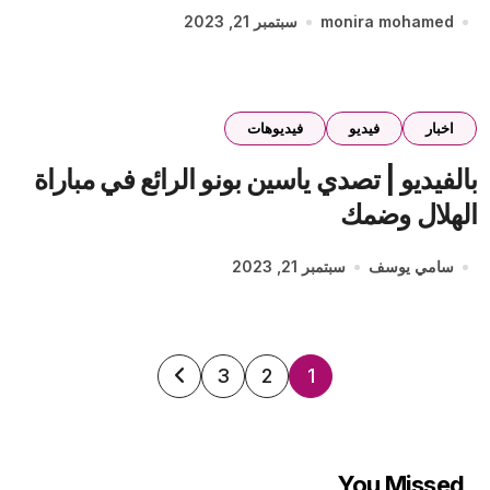
monira mohamed
سبتمبر 21, 2023
اخبار
فيديو
فيديوهات
بالفيديو | تصدي ياسين بونو الرائع في مباراة
الهلال وضمك
سامي يوسف
سبتمبر 21, 2023
تعدد
3
2
1
صفحات
المقالات
You Missed