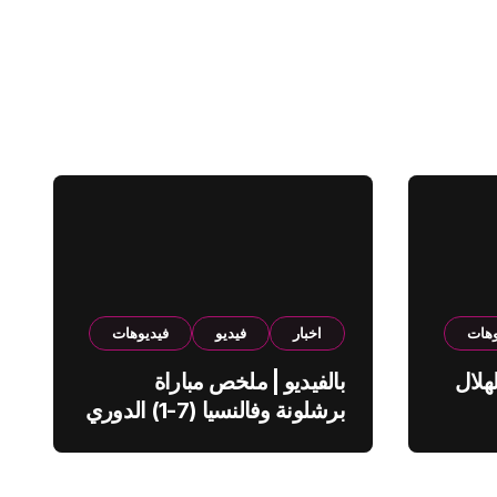
وهات
اخبار
فيديو
فيديوهات
هلال
بالفيديو | ملخص مباراة
برشلونة وفالنسيا (7-1) الدوري
الاسباني