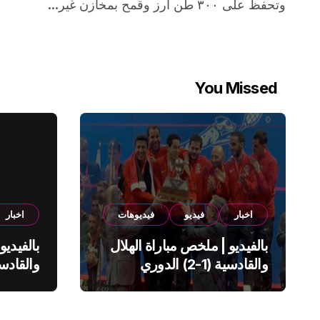
وتحفظ على ٣٠٠ طن أرز وقمح بمخازن غير...
You Missed
اخبار
فيديو
فيديوهات
اخبار
بالفيديو | ملخص مباراة الهلال
بالفيديو
والقادسية (1-2) الدوري
السعودي
السعود