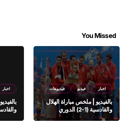
You Missed
اخبار
فيديو
فيديوهات
اخبار
بالفيديو | ملخص مباراة الهلال
بالفيديو
والقادسية (1-2) الدوري
السعودي
السعود