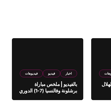
وهات
اخبار
فيديو
فيديوهات
هلال
بالفيديو | ملخص مباراة
برشلونة وفالنسيا (7-1) الدوري
الاسباني