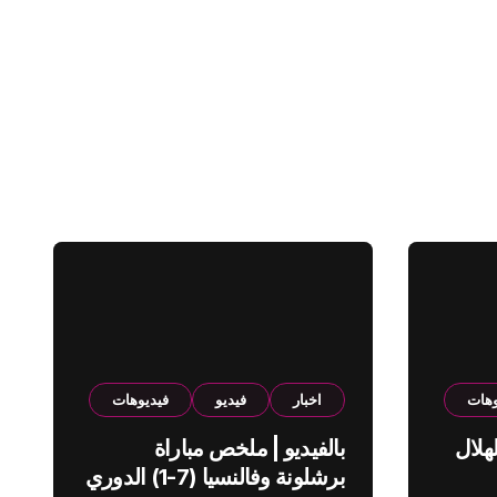
وهات
اخبار
فيديو
فيديوهات
هلال
بالفيديو | ملخص مباراة
برشلونة وفالنسيا (7-1) الدوري