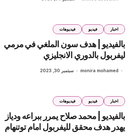
اخبار
فيديو
فيديوهات
بالفيديو | هدف سون الملغي في مرمي
ليفربول بالدوري الانجليزي
monira mohamed
سبتمبر 30, 2023
اخبار
فيديو
فيديوهات
بالفيديو | محمد صلاح يمرر ببراعه ودياز
يهدر هدف محقق لليفربول امام توتنهام