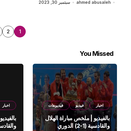
ahmed abusaleh
سبتمبر 30, 2023
تعدد
2
1
صفحات
You Missed
المقالا
اخبار
فيديو
فيديوهات
اخبار
بالفيديو | ملخص مباراة الهلال
بالفيديو
والقادسية (1-2) الدوري