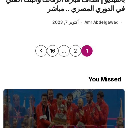
في الدوري المصري .. مباشر
Amr Abdelgawad
أكتوبر 7, 2023
تعدد
16
…
2
1
صفحات
المقالات
You Missed