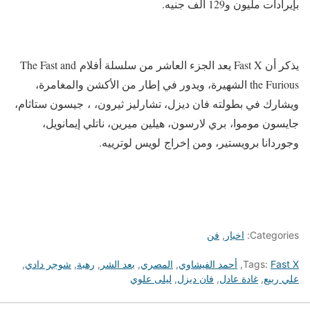
بإيرادات مليون و129 ألف جنيه.
يذكر أن Fast X يعد الجزء العاشر من سلسلة أفلام The Fast and
the Furious الشهيرة، ويدور في إطار من الأكشن والمغامرة،
ويشارك في بطولته فان ديزل، تشارليز ثيرون، ، جيسون ستاثام،
جايسون موموا، بري لارسون، هيلين ميرين، ناتلي إيمانويل،
وجوردانا برويستير، ومن إخراج لويس لوترييه.
Categories:
اخبار
,
فن
Fast X
Tags:
,
أحمد الفيشاوي
,
المصري
,
بعد الشر
,
رهبة
,
شوجر دادي
,
علي ربيع
,
غادة عادل
,
فان ديزل
,
ليلى علوي