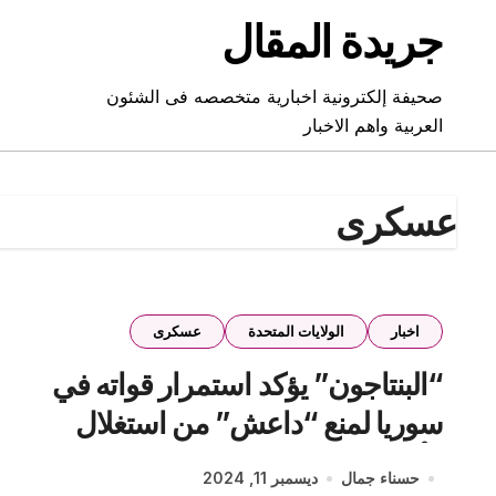
Ski
جريدة المقال
t
conten
صحيفة إلكترونية اخبارية متخصصه فى الشئون
العربية واهم الاخبار
عسكرى
اخبار
الولايات المتحدة
عسكرى
“البنتاجون” يؤكد استمرار قواته في
سوريا لمنع “داعش” من استغلال
الأوضاع
حسناء جمال
ديسمبر 11, 2024