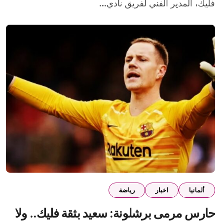
فليك، المدير الفني لفريق نادي...
ألمانيا
اخبار
رياضة
حارس مرمى برشلونة: سعيد بثقة فليك.. ولا