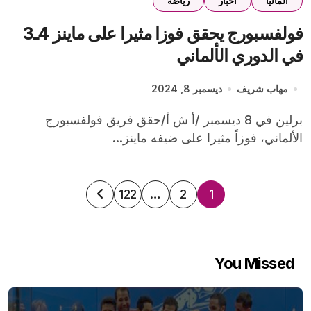
ألمانيا
اخبار
رياضة
فولفسبورج يحقق فوزا مثيرا على ماينز 4ـ3
في الدوري الألماني
مهاب شريف
ديسمبر 8, 2024
برلين في 8 ديسمبر /أ ش أ/حقق فريق فولفسبورج
الألماني، فوزاً مثيرا على ضيفه ماينز...
تعدد
122
…
2
1
صفحات
المقالات
You Missed