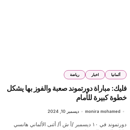
ألمانيا
اخبار
رياضة
فليك: مباراة دورتموند صعبة والفوز بها يشكل
خطوة كبيرة للأمام
monira mohamed
ديسمبر 10, 2024
دورتموند في ١٠ ديسمبر /أ ش أ/ أثنى الألماني هانسي