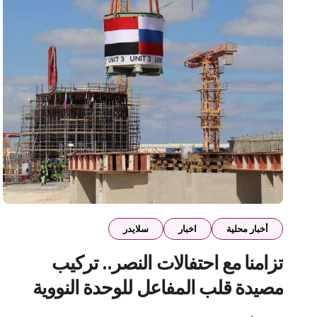
أخبار محلية
اخبار
سلايدر
تزامنا مع احتفالات النصر.. تركيب
مصيدة قلب المفاعل للوحدة النووية
الثالثة بمحطة الضبعة النووية