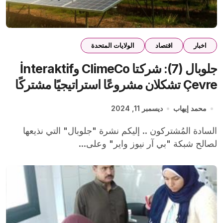
اخبار
اقتصاد
الولايات المتحدة
جلوبال (7): شركتا ClimeCo وİnteraktif
Çevre تشكلان مشروعًا استراتيجيًا مشتركًا
رائدًا في الصناعة لتسريع جهود إزالة الكربون
محمد إيهاب
ديسمبر 11, 2024
وحلول الاستدامة في جميع أنحاء منطقة تركيا
السادة المُشتركون .. إليكم نشرة "جلوبال" التي نذيعها
لصالح شبكة "بي آر نيوز واير" وعلى...