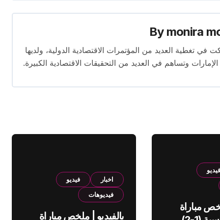
By
monira m
برة تمتد لأكثر من 13 عامًا. شاركت في تغطية العديد من المؤتمرات الاقتصادية الدولية، ولديها
 الإمارات وتساهم في العديد من التحقيقات الاقتصادية الكبيرة.
يديو
اخبار
فيديو
فيديوهات
لخص مباراة
بالفيديو | ملخص مباراة
الهلال والقادسية (1-2)