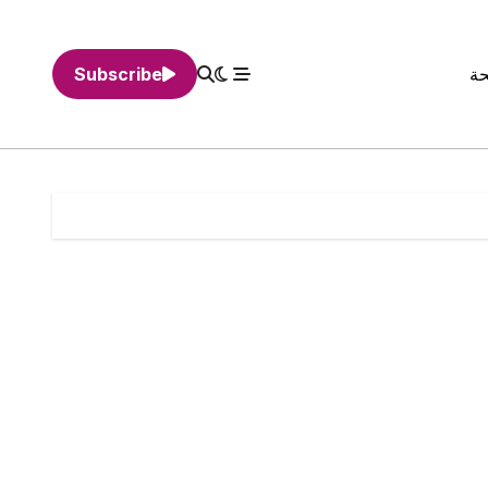
حة
Subscribe