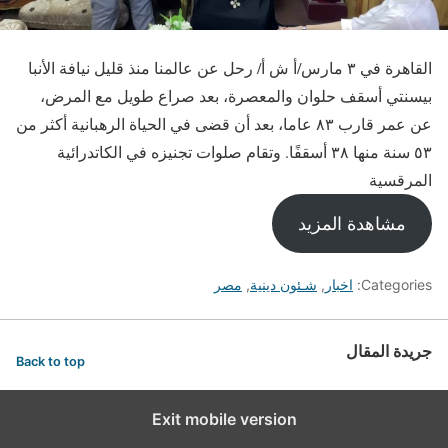
القاهرة في ٣ مارس/أ ش أ/ رحل عن عالمنا منذ قليل نيافة الأنبا
بيسنتي أسقف حلوان والمعصرة، بعد صراع طويل مع المرض،
عن عمر قارب ٨٣ عاما، بعد أن قضى في الحياة الرهبانية أكثر من
٥٣ سنة منها ٣٨ أسقفًا. وتقام صلوات تجنيزه في الكاتدرائية
المرقسية
مشاهدة المزيد
Categories:
اخبار
,
شـئون دينية
,
مصر
جريدة المقال
Back to top
Exit mobile version