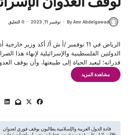
لوقف العدوان الإسرائ
By Amr Abdelgawad
نوفمبر 11, 2023
0 التعليق
الرياض في 11 نوفمبر /أ ش أ/ أكد وزير خ
الدولتين الفلسطينية والإسرائيلية لإنهاء هذا ال
قدراته؛ ليعيد الحياة إلى طبيعتها، وأن يوقف الع
مشاهدة المزيد
تصفّح
قادة الدول العربية والإسلامية يطالبون بوقف فوري لعدوان
إسرائيل على غزة ويدعمون خطوات مصر لمواجهات تبعات