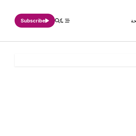
حة
Subscribe