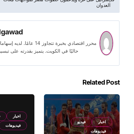
المقالات
العدوان
lgawad
محرر اقتصادي بخبرة تتجاوز
حاليًا في الكويت. يتميز بقدرته على تبسي
Related Post
اخبار
ف
اخبار
فيديو
فيديوهات
فيديوهات