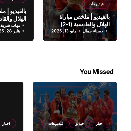
فيديوهات
بالفيديو | م
بالفيديو | ملخص مباراة
الهلال والقادسية (1-2)
مهاب شريف
الدوري الس
حسناء جمال
الدوري السعودي
مايو 13, 2025
يناير 28, 2025
You Missed
اخبار
فيديو
فيديوهات
اخبار