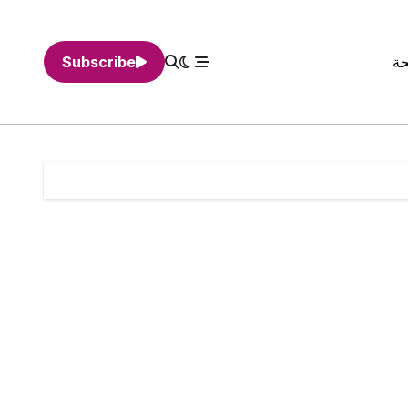
حة
Subscribe