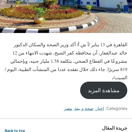
القاهرة في 13 يناير /أ ش أ/ أكد وزير الصحة والسكان الدكتور
خالد عبدالغفار، أن محافظة كفر الشيخ، شهدت الانتهاء من 12
مشروعًا في القطاع الصحي، بتكلفة 1.58 مليار جنيه، وبإجمالي
819 سريرًا. جاء ذلك خلال تفقده عددا من المنشآت الطبية، اليوم /
السبت/،
مشاهدة المزيد
Categories:
اخبار
,
صحة و بيئة
,
مصر
جريدة المقال
Back to top