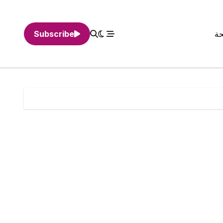
حة
Subscribe