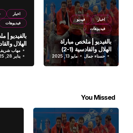
اخبار
ف
اخبار
فيديو
فيديوهات
فيديوهات
بالفيديو | م
بالفيديو | ملخص مباراة
الهلال والقادسية (1-2)
مهاب شريف
الدوري الس
حسناء جمال
الدوري السعودي
مايو 13, 2025
يناير 28, 2025
You Missed