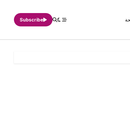
حة
Subscribe