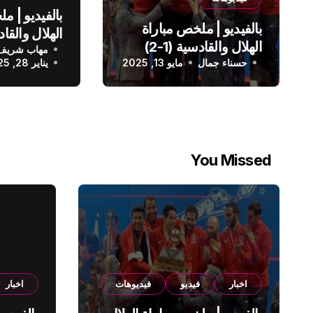
بالفيديو | م
بالفيديو | ملخص مباراة
الهلال والقادسية (1-2)
مهاب شريف
الدوري الس
حسناء جمال
الدوري السعودي
مايو 13, 2025
يناير 28, 2025
You Missed
اخبار
فيديو
فيديوهات
اخبار