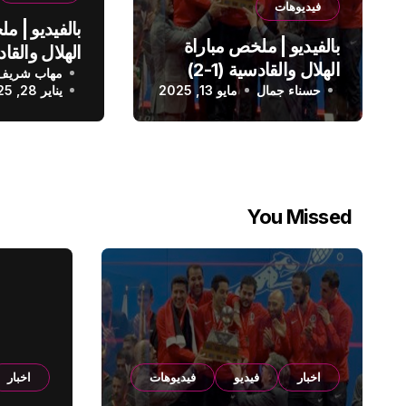
فيديوهات
بالفيديو | م
بالفيديو | ملخص مباراة
الهلال والقادسية (1-2)
مهاب شريف
الدوري الس
حسناء جمال
الدوري السعودي
مايو 13, 2025
يناير 28, 2025
You Missed
اخبار
فيديو
فيديوهات
اخبار