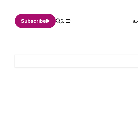
حة
Subscribe