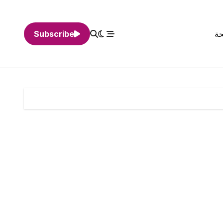
حة
Subscribe