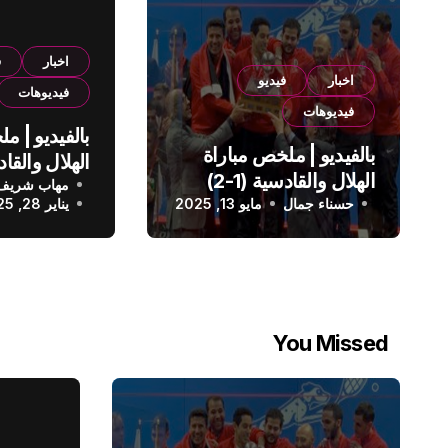
اخبار
ف
اخبار
فيديو
فيديوهات
فيديوهات
بالفيديو | م
بالفيديو | ملخص مباراة
الهلال والقادسية (1-2)
مهاب شريف
الدوري الس
حسناء جمال
الدوري السعودي
مايو 13, 2025
يناير 28, 2025
You Missed