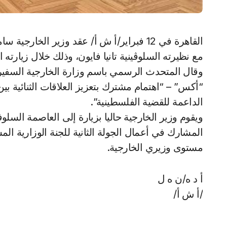
القاهرة في 12 فبراير/أ ش أ/ عقد وزير الخارجية سامح شكري، اليوم /الاثنين/، لقاء ثنائياً ومباحثات موسعة
مع نظيرته السلوڤينية تانيا فايون، وذلك خلال زيارته الح
وقال المتحدث الرسمي باسم وزارة الخارجية السفير 
“أكس” – “اهتمام مشترك بتعزيز العلاقات الثنائية بين
الداعمة للقضية الفلسطينية”.
ويقوم وزير الخارجية حاليا بزيارة إلى العاصمة الس
المشارك في أعمال الجولة الثانية للجنة الوزارية ال
مستوى وزيري الخارجية.
أ د ه/ن ه ل
/أ ش أ/