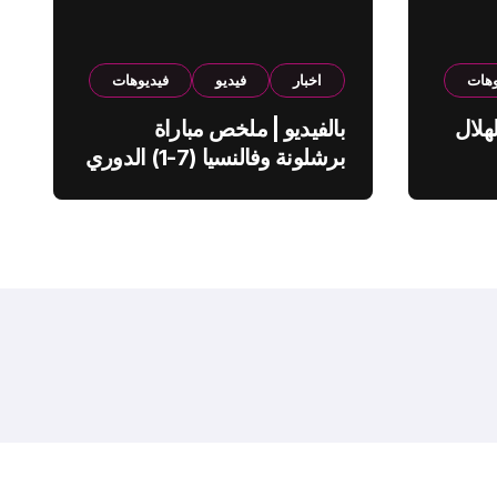
وهات
اخبار
فيديو
فيديوهات
هلال
بالفيديو | ملخص مباراة
برشلونة وفالنسيا (7-1) الدوري
الاسباني