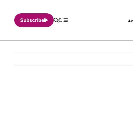
حة
Subscribe