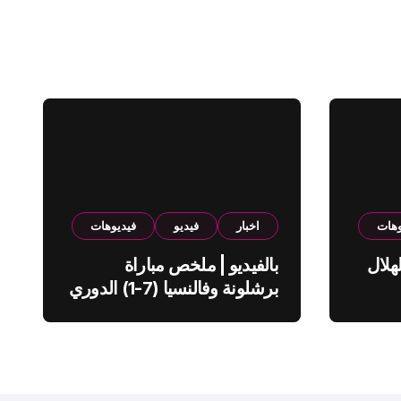
وهات
اخبار
فيديو
فيديوهات
هلال
بالفيديو | ملخص مباراة
برشلونة وفالنسيا (7-1) الدوري
الاسباني