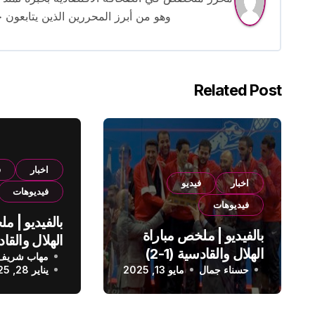
وهو من أبرز المحررين الذين يتابعون ح
Related Post
اخبار
ف
اخبار
فيديو
فيديوهات
فيديوهات
بالفيديو | م
بالفيديو | ملخص مباراة
الهلال والقادسية (1-2)
مهاب شريف
الدوري الس
حسناء جمال
الدوري السعودي
مايو 13, 2025
يناير 28, 2025