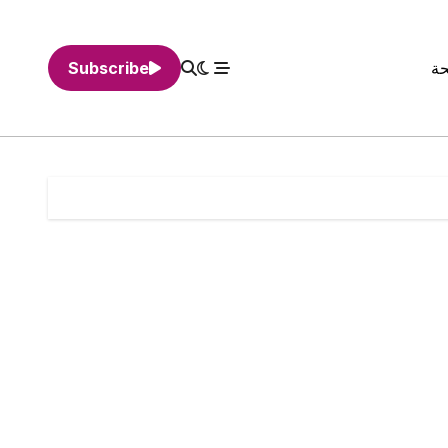
حة
Subscribe