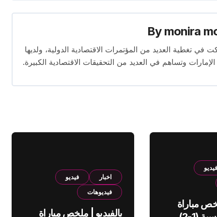
By
monira m
برة تمتد لأكثر من 13 عامًا. شاركت في تغطية العديد من المؤتمرات الاقتصادية الدولية، ولديها
 الإمارات وتساهم في العديد من التحقيقات الاقتصادية الكبيرة.
يديو
اخبار
فيديو
فيديوهات
لخص مباراة
بالفيديو | ملخص مباراة
الهلال والقادسية (1-2)