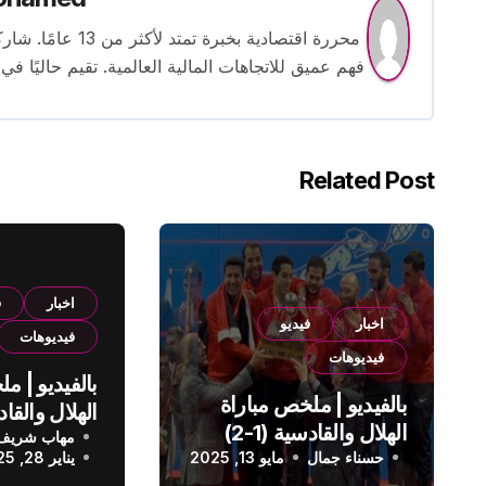
محررة اقتصادية بخ
فهم عميق للاتجاهات المالية العالمية. تقيم حاليًا في
Related Post
اخبار
ف
اخبار
فيديو
فيديوهات
فيديوهات
بالفيديو | م
بالفيديو | ملخص مباراة
الهلال والقادسية (1-2)
مهاب شريف
الدوري الس
حسناء جمال
الدوري السعودي
مايو 13, 2025
يناير 28, 2025