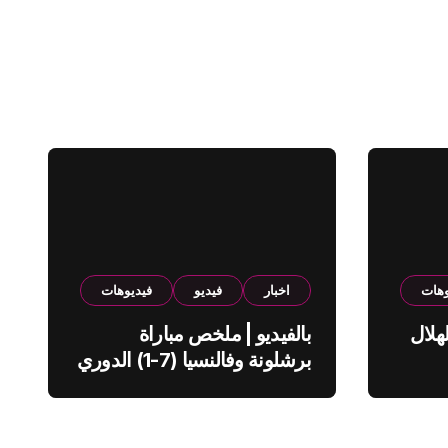
وهات
اخبار
فيديو
فيديوهات
هلال
بالفيديو | ملخص مباراة
برشلونة وفالنسيا (7-1) الدوري
الاسباني