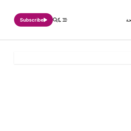
حة
Subscribe