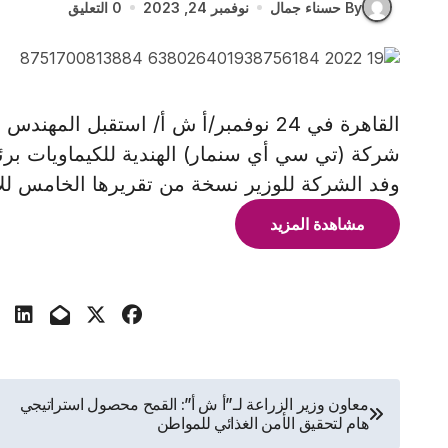
By حسناء جمال
نوفمبر 24, 2023
0 التعليق
القاهرة في 24 نوفمبر/أ ش أ/ استقبل ال
شركة (تي سي أي سنمار) الهندية للكيماويات ب
وفد الشركة للوزير نسخة من تقريرها الخامس ل
مشاهدة المزيد
تصفّح
معاون وزير الزراعة لـ”أ ش أ”: القمح محصول استراتيجي
هام لتحقيق الأمن الغذائي للمواطن
المقالات