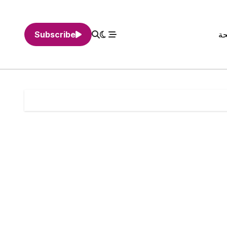
حة
Subscribe