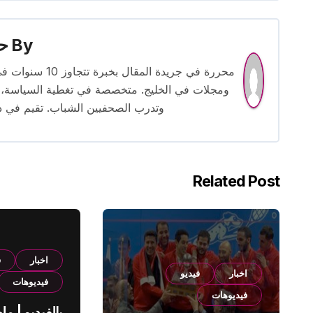
By
حس
محررة في جريدة
ومجلات في الخليج. متخصصة في تغطية السياسة، ا
وتدرب الصحفيين الشباب. تقيم في دبي 
Related Post
اخبار
ف
اخبار
فيديو
فيديوهات
فيديوهات
بالفيديو | م