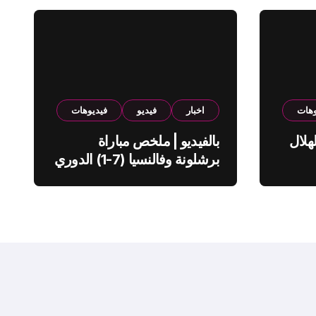
وهات
اخبار
فيديو
فيديوهات
هلال
بالفيديو | ملخص مباراة
برشلونة وفالنسيا (7-1) الدوري
الاسباني