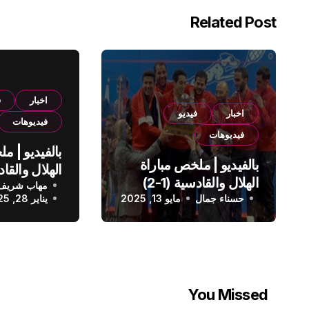
Related Post
اخبار
ف
اخبار
فيديو
فيديوهات
فيديوهات
بالفيديو | م
بالفيديو | ملخص مباراة
الهلال والقادسية (1-2)
مهاب شريف
الدوري الس
حسناء جمال
الدوري السعودي
مايو 13, 2025
يناير 28, 2025
You Missed