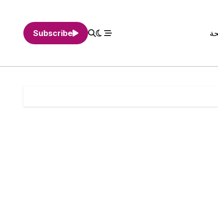
حة
Subscribe