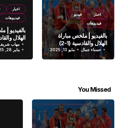
اخبار
ف
اخبار
فيديو
فيديوهات
فيديوهات
بالفيديو | م
بالفيديو | ملخص مباراة
الهلال والقادسية (1-2)
مهاب شريف
الدوري الس
حسناء جمال
الدوري السعودي
مايو 13, 2025
يناير 28, 2025
You Missed