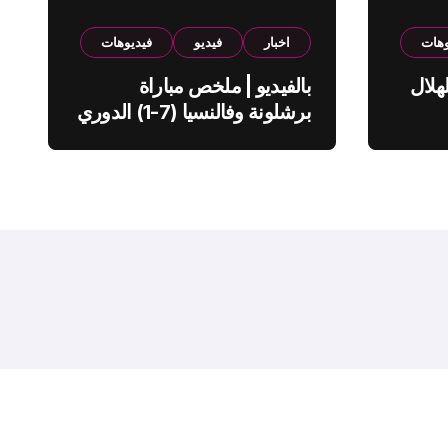
وهات
اخبار
فيديو
فيديوهات
هلال
بالفيديو | ملخص مباراة
برشلونة وفالنسيا (7-1) الدوري
الاسباني