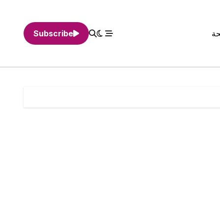
حة
Subscribe