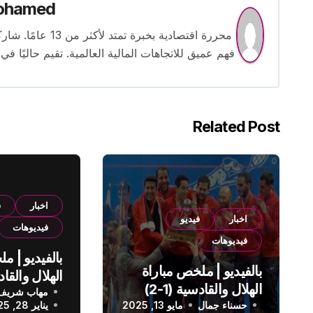
ohamed
محررة اقتصادية بخ
فهم عميق للاتجاهات المالية العالمية. تقيم حاليًا في
Related Post
اخبار
ف
اخبار
فيديو
فيديوهات
فيديوهات
بالفيديو | م
بالفيديو | ملخص مباراة
الهلال والقادسية (1-2)
مهاب شريف
الدوري الس
حسناء جمال
الدوري السعودي
مايو 13, 2025
يناير 28, 2025