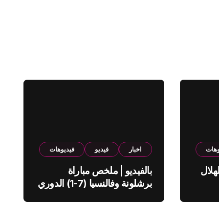
وهات
اخبار
فيديو
فيديوهات
هلال
بالفيديو | ملخص مباراة
برشلونة وفالنسيا (7-1) الدوري
الاسباني