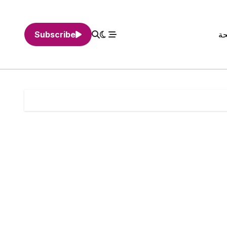
حة
Subscribe