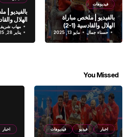
فيديوهات
بالفيديو | م
بالفيديو | ملخص مباراة
الهلال والقادسية (1-2)
مهاب شريف
الدوري الس
حسناء جمال
الدوري السعودي
مايو 13, 2025
يناير 28, 2025
You Missed
اخبار
فيديو
فيديوهات
اخبار