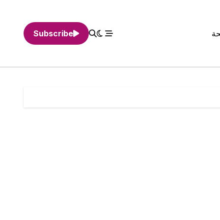
حة
Subscribe