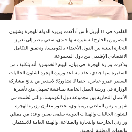
القاهرة في 11 أبريل /أ ش أ/ أكدت وزيرة الدولة للهجرة وشؤون
المصريين بالخارج السفيرة سها جندي، سعي مصر إلى تعزيز
التجارة البينية بين الدول الأعضاء بالكوميسا، وتحقيق التكامل
الاقتصادي الإقليمي بين دول المجموعة.
وذكرت وزارة الهجرة- في بيان، اليوم /الخميس/- أنه بتكليف من
السفيرة سها جندي، عقد مساعد وزيرة الهجرة لشئون الجاليات
السفير عمرو عباس، اجتماعًا تشاوريًا؛ لاستعراض نتائج مشاركة
الوزارة في ورشة العمل الخاصة بمناقشة تسهيل منح تأشيرة
الأعمال التجارية بين مجموعة دول الكوميسا، والتي نُظمت في
شهر مارس الماضي بزيمبابوي، بحضور معاون وزيرة الهجرة
لشئون الجاليات والهيئات الدولية سلمى صقر، وعدد من ممثلي
وزارتي الخارجية والتجارة والصناعة، والهيئة العامة للاستثمار،
والجهات الوطنية المعنية.