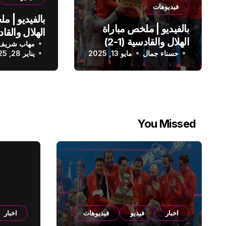
فيديوهات
بالفيديو | م
بالفيديو | ملخص مباراة
الهلال والقادسية (1-2)
مهاب شريف
الدوري الس
حسناء جمال
الدوري السعودي
مايو 13, 2025
يناير 28, 2025
You Missed
اخبار
فيديو
فيديوهات
اخبار