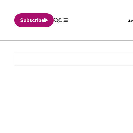
حة
Subscribe