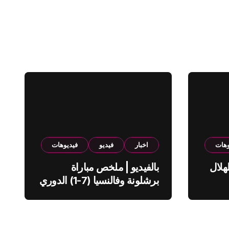
وهات
اخبار
فيديو
فيديوهات
هلال
بالفيديو | ملخص مباراة
برشلونة وفالنسيا (7-1) الدوري
الاسباني