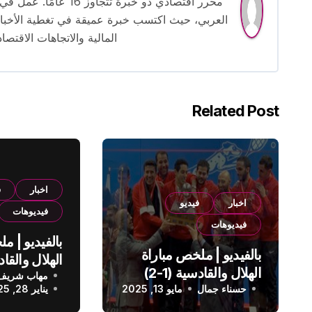
محرر اقتصادي ذو خبرة
العربي، حيث اكتسب خبرة عميقة في تغطية الأخبار 
المالية والاتجاهات الاقتصاد
Related Post
اخبار
ف
اخبار
فيديو
فيديوهات
فيديوهات
بالفيديو | م
بالفيديو | ملخص مباراة
الهلال والقادسية (1-2)
مهاب شريف
الدوري الس
حسناء جمال
الدوري السعودي
مايو 13, 2025
يناير 28, 2025