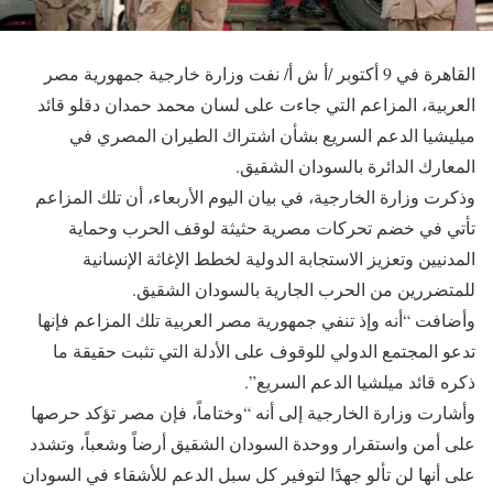
القاهرة في 9 أكتوبر /أ ش أ/ نفت وزارة خارجية جمهورية مصر
العربية، المزاعم التي جاءت على لسان محمد حمدان دقلو قائد
ميليشيا الدعم السريع بشأن اشتراك الطيران المصري في
المعارك الدائرة بالسودان الشقيق.
وذكرت وزارة الخارجية، في بيان اليوم الأربعاء، أن تلك المزاعم
تأتي في خضم تحركات مصرية حثيثة لوقف الحرب وحماية
المدنيين وتعزيز الاستجابة الدولية لخطط الإغاثة الإنسانية
للمتضررين من الحرب الجارية بالسودان الشقيق.
وأضافت “أنه وإذ تنفي جمهورية مصر العربية تلك المزاعم فإنها
تدعو المجتمع الدولي للوقوف على الأدلة التي تثبت حقيقة ما
ذكره قائد ميلشيا الدعم السريع”.
وأشارت وزارة الخارجية إلى أنه “وختاماً، فإن مصر تؤكد حرصها
على أمن واستقرار ووحدة السودان الشقيق أرضاً وشعباً، وتشدد
على أنها لن تألو جهدًا لتوفير كل سبل الدعم للأشقاء في السودان