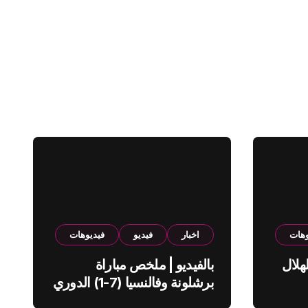
وهات
اخبار
فيديو
فيديوهات
هلال
بالفيديو | ملخص مباراة
برشلونة وفالنسيا (7-1) الدوري
الاسباني