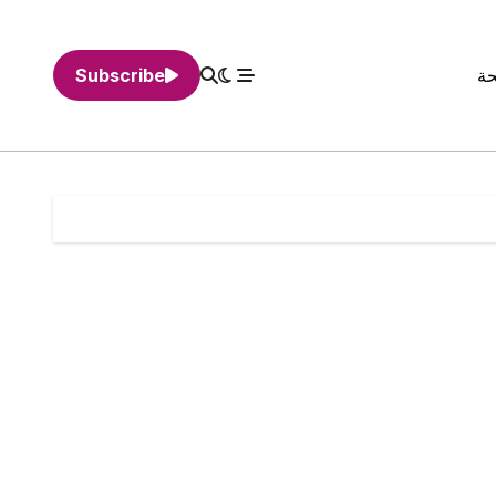
حة
Subscribe