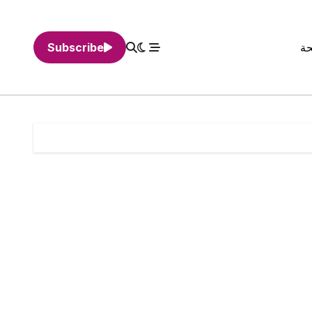
حة
Subscribe