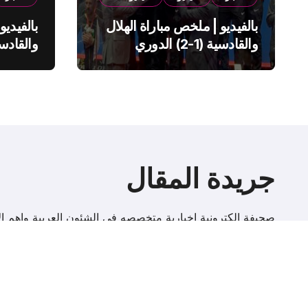
بالفيديو | ملخص مباراة الهلال
بالفيديو
والقادسية (1-2) الدوري
السعودي
السعود
جريدة المقال
صحيفة إلكترونية اخبارية متخصصه فى الشئون العربية واهم الا
r