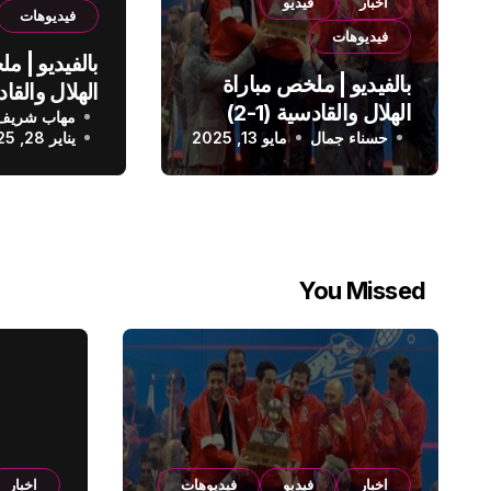
اخبار
فيديو
فيديوهات
فيديوهات
بالفيديو | م
بالفيديو | ملخص مباراة
الهلال والقادسية (1-2)
مهاب شريف
الدوري الس
حسناء جمال
الدوري السعودي
مايو 13, 2025
يناير 28, 2025
You Missed
اخبار
فيديو
فيديوهات
اخبار