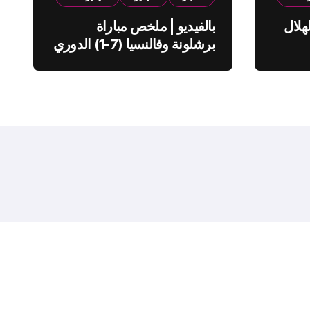
هلال
بالفيديو | ملخص مباراة
برشلونة وفالنسيا (7-1) الدوري
الاسباني