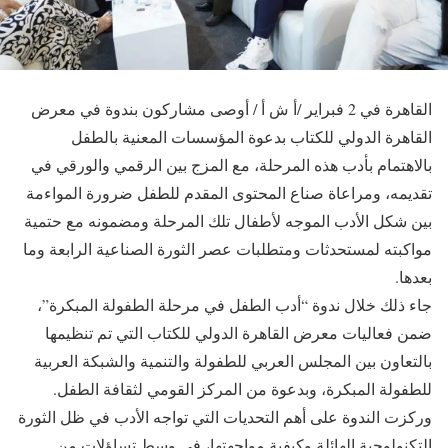
القاهرة في 2 فبراير /أ ش أ / أوصى مشاركون بندوة في معرض
القاهرة الدولي للكتاب بدعوة المؤسسات المعنية بالطفل
بالاهتمام بأدب هذه المرحلة، مع المزج بين الرقمي والورقي في
تقديمه، ومراعاة صناع المحتوى المقدم للطفل ضرورة المواءمة
بين شكل الأدب الموجه لأطفال تلك المرحلة ومضمونه مع حتمية
مواكبته لمستحدثات ومتطلبات عصر الثورة الصناعية الرابعة وما
بعدها.
جاء ذلك خلال ندوة “أدب الطفل في مرحلة الطفولة المبكرة”،
ضمن فعاليات معرض القاهرة الدولي للكتاب التي تم تنظيمها
بالتعاون بين المجلس العربي للطفولة والتنمية والشبكة العربية
للطفولة المبكرة، وبدعوة من المركز القومي لثقافة الطفل.
وركزت الندوة على أهم التحديات التي تواجه الأدب في ظل الثورة
التكنولوجية الهائلة وكيفية مواجهتها، في وسط تساؤلات من