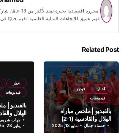
محررة اقتصادية بخ
فهم عميق للاتجاهات المالية العالمية. تقيم حاليًا في
Related Post
اخبار
ف
اخبار
فيديو
فيديوهات
فيديوهات
بالفيديو | م
بالفيديو | ملخص مباراة
الهلال والقادسية (1-2)
مهاب شريف
الدوري الس
حسناء جمال
الدوري السعودي
مايو 13, 2025
يناير 28, 2025