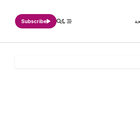
حة
Subscribe