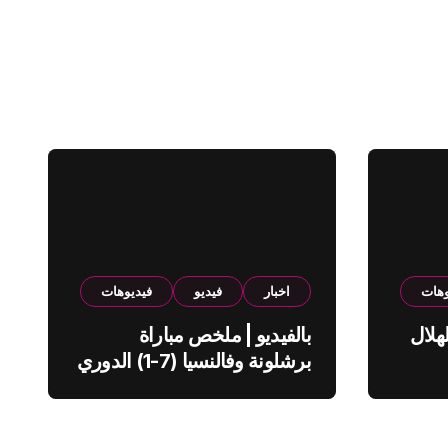
وهات
اخبار
فيديو
فيديوهات
هلال
بالفيديو | ملخص مباراة
برشلونة وفالنسيا (7-1) الدوري
الاسباني