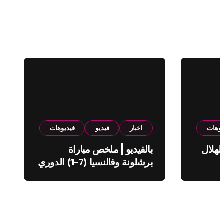
وهات
اخبار
فيديو
فيديوهات
هلال
بالفيديو | ملخص مباراة
برشلونة وفالنسيا (7-1) الدوري
الاسباني