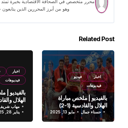
وهو من أبرز المحررين الذين يتابعون ح
Related Post
اخبار
ف
اخبار
فيديو
فيديوهات
فيديوهات
بالفيديو | م
بالفيديو | ملخص مباراة
الهلال والقادسية (1-2)
مهاب شريف
الدوري الس
حسناء جمال
الدوري السعودي
مايو 13, 2025
يناير 28, 2025