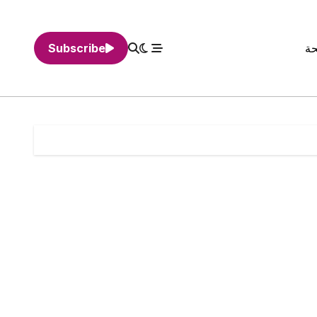
حة
Subscribe