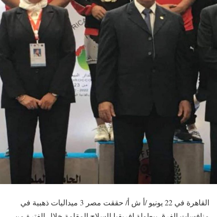
القاهرة في 22 يونيو /أ ش أ/ حققت مصر 3 ميداليات ذهبية في
منافسات الفرق ببطولة إفريقيا للسلاح المقامة خلال الفترة من