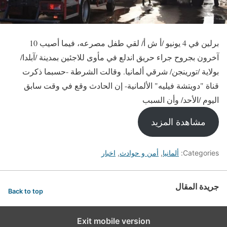
برلين في 4 يونيو /أ ش أ/ لقي طفل مصرعه، فيما أصيب 10
آخرون بجروح جراء حريق اندلع في مأوى للاجئين بمدينة /آبلدا/
بولاية /تورينجن/ شرقي ألمانيا. وقالت الشرطة -حسبما ذكرت
قناة "دويتشة فيليه" الألمانية- إن الحادث وقع في وقت سابق
اليوم /الأحد/ وأن السبب
مشاهدة المزيد
Categories:
ألمانيا
,
أمن و حوادث
,
اخبار
جريدة المقال
Back to top
Exit mobile version